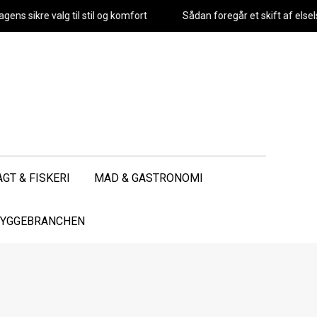
sikre valg til stil og komfort
Sådan foregår et skift af elselska
AGT & FISKERI
MAD & GASTRONOMI
 BYGGEBRANCHEN