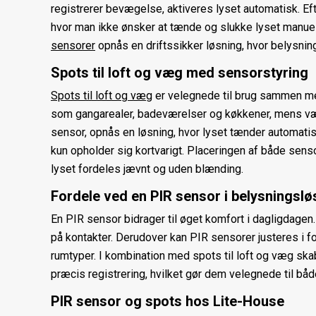
registrerer bevægelse, aktiveres lyset automatisk. Ef
hvor man ikke ønsker at tænde og slukke lyset manue
sensorer
opnås en driftssikker løsning, hvor belysning
Spots til loft og væg med sensorstyring
Spots til loft og væg
er velegnede til brug sammen med
som gangarealer, badeværelser og køkkener, mens væ
sensor, opnås en løsning, hvor lyset tænder automatis
kun opholder sig kortvarigt. Placeringen af både sens
lyset fordeles jævnt og uden blænding.
Fordele ved en PIR sensor i belysningslø
En PIR sensor bidrager til øget komfort i dagligdagen
på kontakter. Derudover kan PIR sensorer justeres i fo
rumtyper. I kombination med spots til loft og væg skab
præcis registrering, hvilket gør dem velegnede til både
PIR sensor og spots hos Lite-House