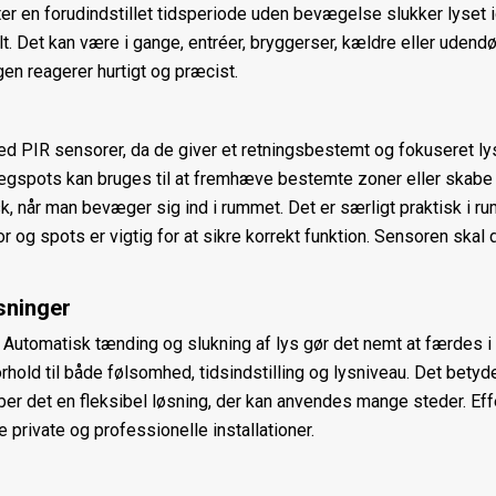
ter en forudindstillet tidsperiode uden bevægelse slukker lyset
lt. Det kan være i gange, entréer, bryggerser, kældre eller ud
en reagerer hurtigt og præcist.
 PIR sensorer, da de giver et retningsbestemt og fokuseret lys.
gspots kan bruges til at fremhæve bestemte zoner eller skabe 
k, når man bevæger sig ind i rummet. Det er særligt praktisk i ru
or og spots er vigtig for at sikre korrekt funktion. Sensoren s
sninger
. Automatisk tænding og slukning af lys gør det nemt at færdes i
rhold til både følsomhed, tidsindstilling og lysniveau. Det betyd
er det en fleksibel løsning, der kan anvendes mange steder. Effek
 private og professionelle installationer.