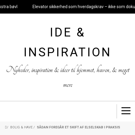
a bøvl
Elevator sikkerhed som hverdagskrav – ikke som dokume
IDE &
INSPIRATION
Nyheder, inspiration & ideer til hjemmet, haven, & meget
mere
/
BOLIG & HAVE
/
SÅDAN FOREGÅR ET SKIFT AF ELSELSKAB I PRAKSIS