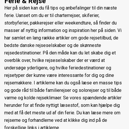
Ferie & Rejse
Her på siden kan du få tips og anbefalinger til din næste
ferie. Uanset om du er til charterrejser, skiferier,
storbyferier, pakkerejser eller weekendture, så finder du
masser af nyttig information og inspiration her på siden. Vi
har samlet en lang række artikler om gode rejsetilbud, de
bedste danske rejseselskaber og de skønneste
rejsedestinationer. På den måde kan du let skabe dig et
overblik over, hvilke rejseselskaber der er værd at
undersøge yderligere, og hvilke feriedestinationer og
rejsetyper der kunne være interessante for dig og dine
rejsemakkere. I artiklerne kan du også læse en masse tips
og gode råd til både familierejser og solorejser og til både
varme og kolde rejseklimaer. Se vores spændende artikler
herunder for at finde nyttigt læsestof, som kan hjælpe dig
med at få det meste ud af din ferie. Du kan læse mere om
rejserne og forhandlerne ved at klikke dig ind på de
forskellige links i artiklerne.