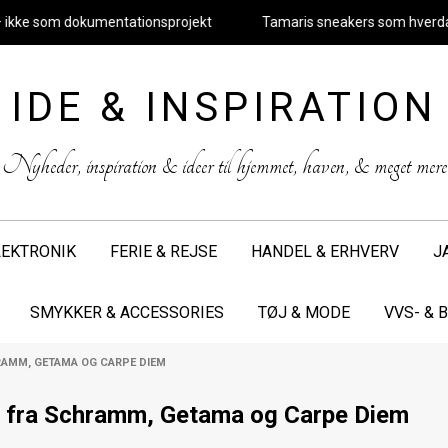
kke som dokumentationsprojekt
Tamaris sneakers som hverdagens 
IDE & INSPIRATION
Nyheder, inspiration & ideer til hjemmet, haven, & meget mere
LEKTRONIK
FERIE & REJSE
HANDEL & ERHVERV
J
SMYKKER & ACCESSORIES
TØJ & MODE
VVS- &
RAMM, GETAMA OG CARPE DIEM
. fra Schramm, Getama og Carpe Diem