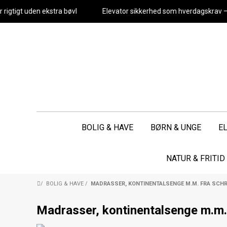
tigt uden ekstra bøvl
Elevator sikkerhed som hverdagskrav – i
BOLIG & HAVE
BØRN & UNGE
E
NATUR & FRITID
/
BOLIG & HAVE
/
MADRASSER, KONTINENTALSENGE M.M. FRA SCH
Madrasser, kontinentalsenge m.m