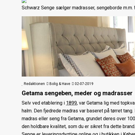
Schwarz Senge sælger madrasser, sengeborde m.m. fr
Redaktionen
Bolig & Have
02-07-2019
Getama sengeben, meder og madrasser
Selv ved etablering i
1899
, var Getama lig med topkv
halm. Den fjedrede madras var baseret på tørret tang. 
madras eller seng fra Getama, grundet deres over 100 å
den holdbare kvalitet, som du er sikret fra dette bra
Senge er leveringsdygtige online og i butikken i Køben