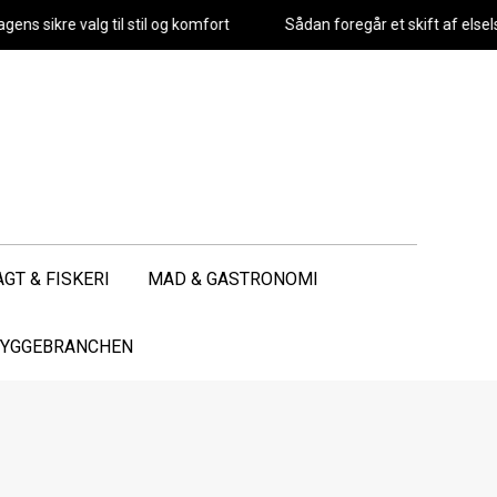
sikre valg til stil og komfort
Sådan foregår et skift af elselskab
AGT & FISKERI
MAD & GASTRONOMI
 BYGGEBRANCHEN