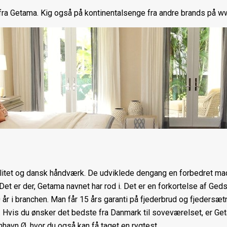
a Getama. Kig også på kontinentalsenge fra andre brands på w
alitet og dansk håndværk. De udviklede dengang en forbedret ma
Det er der, Getama navnet har rod i. Det er en forkortelse af Ge
r i branchen. Man får 15 års garanti på fjederbrud og fjedersætn
nd. Hvis du ønsker det bedste fra Danmark til soveværelset, er G
havn Ø, hvor du også kan få taget en rygtest.