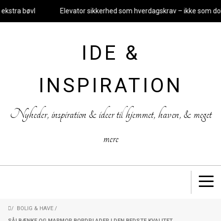
kstra bøvl
Elevator sikkerhed som hverdagskrav – ikke som dok
IDE &
INSPIRATION
Nyheder, inspiration & ideer til hjemmet, haven, & meget
mere
/
BOLIG & HAVE
/
SÅLBÆNKE OG MARMOR BORDPLADER I DEN BEDSTE KVALITET