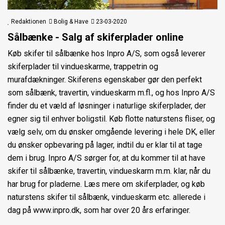
Redaktionen
Bolig & Have
23-03-2020
Sålbænke - Salg af skiferplader online
Køb skifer til sålbænke hos Inpro A/S, som også leverer
skiferplader til vindueskarme, trappetrin og
murafdækninger. Skiferens egenskaber gør den perfekt
som sålbænk, travertin, vindueskarm m.fl., og hos Inpro A/S
finder du et væld af løsninger i naturlige skiferplader, der
egner sig til enhver boligstil. Køb flotte naturstens fliser, og
vælg selv, om du ønsker omgående levering i hele DK, eller
du ønsker opbevaring på lager, indtil du er klar til at tage
dem i brug. Inpro A/S sørger for, at du kommer til at have
skifer til sålbænke, travertin, vindueskarm m.m. klar, når du
har brug for pladerne. Læs mere om skiferplader, og køb
naturstens skifer til sålbænk, vindueskarm etc. allerede i
dag på www.inpro.dk, som har over 20 års erfaringer.