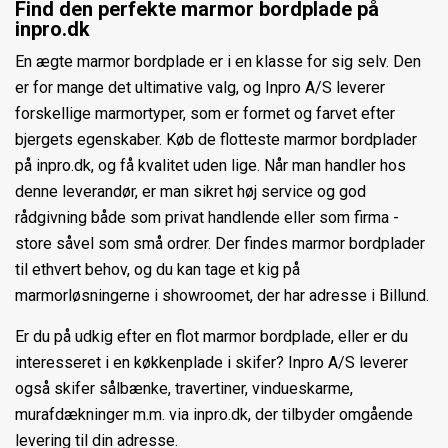
Find den perfekte marmor bordplade på
inpro.dk
En ægte marmor bordplade er i en klasse for sig selv. Den
er for mange det ultimative valg, og Inpro A/S leverer
forskellige marmortyper, som er formet og farvet efter
bjergets egenskaber. Køb de flotteste marmor bordplader
på inpro.dk, og få kvalitet uden lige. Når man handler hos
denne leverandør, er man sikret høj service og god
rådgivning både som privat handlende eller som firma -
store såvel som små ordrer. Der findes marmor bordplader
til ethvert behov, og du kan tage et kig på
marmorløsningerne i showroomet, der har adresse i Billund.
Er du på udkig efter en flot marmor bordplade, eller er du
interesseret i en køkkenplade i skifer? Inpro A/S leverer
også skifer sålbænke, travertiner, vindueskarme,
murafdækninger m.m. via inpro.dk, der tilbyder omgående
levering til din adresse.