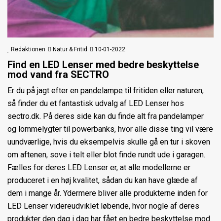
Redaktionen
Natur & Fritid
10-01-2022
Find en LED Lenser med bedre beskyttelse
mod vand fra
SECTRO
Er du på jagt efter en
pandelampe
til fritiden eller naturen,
så finder du et fantastisk udvalg af LED Lenser hos
sectro.dk. På deres side kan du finde alt fra pandelamper
og lommelygter til powerbanks, hvor alle disse ting vil være
uundværlige, hvis du eksempelvis skulle gå en tur i skoven
om aftenen, sove i telt eller blot finde rundt ude i garagen.
Fælles for deres LED Lenser er, at alle modellerne er
produceret i en høj kvalitet, sådan du kan have glæde af
dem i mange år. Ydermere bliver alle produkterne inden for
LED Lenser videreudviklet løbende, hvor nogle af deres
produkter den dag i dag har fået en bedre beskyttelse mod