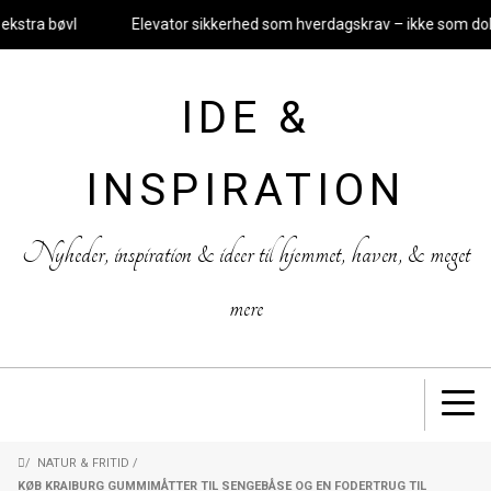
stra bøvl
Elevator sikkerhed som hverdagskrav – ikke som dok
IDE &
INSPIRATION
Nyheder, inspiration & ideer til hjemmet, haven, & meget
mere
/
NATUR & FRITID
/
KØB KRAIBURG GUMMIMÅTTER TIL SENGEBÅSE OG EN FODERTRUG TIL