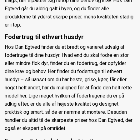
slags, der tilpasser sig netop dine behov og krav. Hos Dan
Egtved går du aldrig galt i byen, og du finder alle
produkterne til yderst skarpe priser, mens kvaliteten stadig
er i top.
Fodertrug til ethvert husdyr
Hos Dan Egtved finder du et bredt og varieret udvalg af
fodertruge til dine husdyr. Hvad end du skal fodre en stor
eller mindre flok dyr, finder du en fodertrug, der opfylder
dine krav og behov. Her finder du fodertruge til ethvert
husdyr – så uanset om du har heste, grise, køer, får eller
noget helt andet, har du mulighed for at finde den helt rette
model her. Lige meget hvilken af fodertrugene du er på
udkig efter, er de alle af højeste kvalitet og designet
praktisk og smart, så de er nemme at montere. Desuden
handler du altid til de skarpeste priser hos Dan Egtved, der
også er ekspert på området.