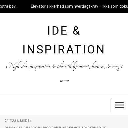
ra bøvl
Elevator sikkerhed som hverdagskrav – ikke som dokume
IDE &
INSPIRATION
Nyheder, inspiration & ideer til hjemmet, haven, & meget
mere
/
TØJ & MODE
/
DANSK DESIGN I FOKUS: DICO COPENHAGEN HOS TOLDYOUSO.DK